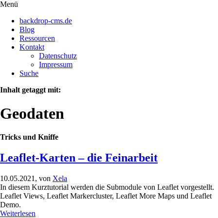
Direkt
Menü
Toggle
zum
menu
backdrop-cms.de
Inhalt
visibility
Blog
Ressourcen
Kontakt
Datenschutz
Impressum
Suche
Inhalt getaggt mit:
Geodaten
Tricks und Kniffe
Leaflet-Karten – die Feinarbeit
10.05.2021, von
Xela
In diesem Kurztutorial werden die Submodule von Leaflet vorgestellt.
Leaflet Views, Leaflet Markercluster, Leaflet More Maps und Leaflet
Demo.
Weiterlesen